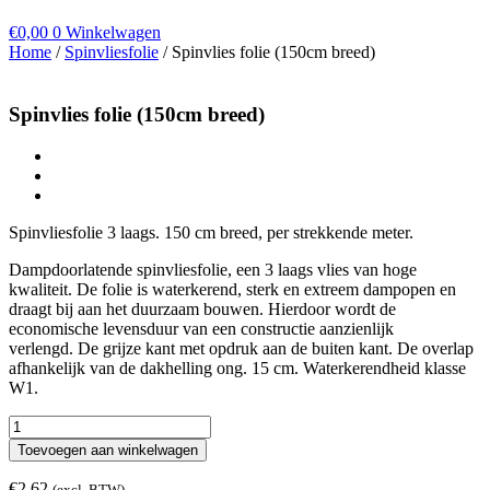
€
0,00
0
Winkelwagen
Home
/
Spinvliesfolie
/ Spinvlies folie (150cm breed)
Spinvlies folie (150cm breed)
Spinvliesfolie 3 laags. 150 cm breed, per strekkende meter.
Dampdoorlatende spinvliesfolie, een 3 laags vlies van hoge
kwaliteit. De folie is waterkerend, sterk en extreem dampopen en
draagt bij aan het duurzaam bouwen. Hierdoor wordt de
economische levensduur van een constructie aanzienlijk
verlengd. De grijze kant met opdruk aan de buiten kant. De overlap
afhankelijk van de dakhelling ong. 15 cm. Waterkerendheid klasse
W1.
Spinvlies
folie
Toevoegen aan winkelwagen
(150cm
breed)
€
2,62
(excl. BTW)