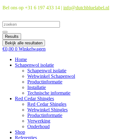
Ga
Bel ons op +31 6 197 433 14 |
info@dutchbluelabel.nl
naar
de
Search
inhoud
...
Results
Bekijk alle resultaten
€
0,00
0
Winkelwagen
Home
Schapenwol isolatie
Schapenwol isolatie
Webwinkel Schapenwol
Productinformatie
Installatie
Technische informatie
Red Cedar Shingles
Red Cedar Shingles
Webwinkel Shingles
Productinformatie
Verwerking
Onderhoud
Shop
Referenties